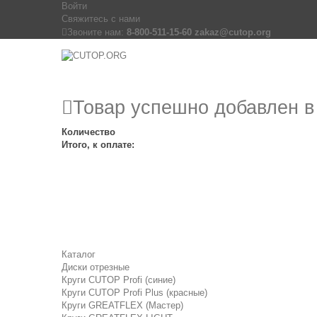
Войти
Свяжитесь с нами
Звоните нам:
8-800-511-15-60 zakaz@cutop.org
Товар успешно добавлен в
Количество
Итого, к оплате:
Каталог
Диски отрезные
Круги CUTOP Profi (синие)
Круги CUTOP Profi Plus (красные)
Круги GREATFLEX (Мастер)