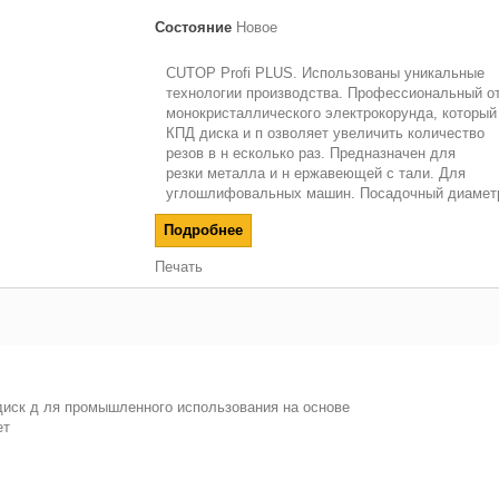
Состояние
Новое
CUTOP Profi PLUS. Использованы уникальные
технологии производства. Профессиональный от
монокристаллического электрокорунда, который
КПД диска и п озволяет увеличить количество
резов в н есколько раз. Предназначен для
резки металла и н ержавеющей с тали. Для
углошлифовальных машин. Посадочный диаметр
Подробнее
Печать
диск д ля промышленного использования на основе
ет