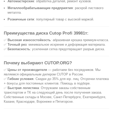
Автомастерские
: обработка деталей, ремонт кузовов.
Металлообрабатывающие предприятия
: раскрой листового
металла.
Розничные сети
: популярный товар с высокой маржой.
Преимущества диска Cutop Profi 39981т:
✅
Высокая износостойкость
: абразивная крошка премиум-класса.
✅
Точный рез
: минимальное искрение и деформация материала.
✅
Безопасность
: усиленная сетка предотвращает разрыв диска.
Почему выбирают CUTOP.ORG?
✅
Цены от производителя
— работаем без посредников. Мы
являемся официальным дилером CUTOP в России.
✅
Гибкие условия
. Скидки до 35% для юр. лиц. Отсрочки платежа
+ бонусы для постоянных клиентов. Помощь в подборе.
✅
Быстрая логистика
: Отгружаем заказы собственным
транспортом и ТК на следующий день после получения заказа.
Собственные склады в Москве, Санкт-Петербурге, Екатеринбурге,
Казани, Краснодаре, Воронеже и Пятигорске.