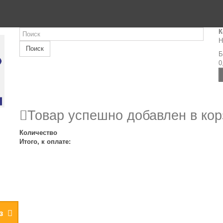
К
Н
Поиск
Б
0
Товар успешно добавлен в кор
Количество
Итого, к оплате:
з