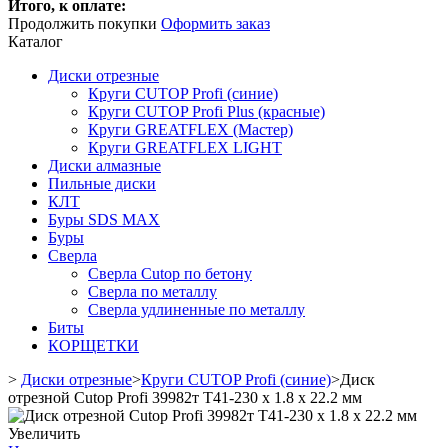
Итого, к оплате:
Продолжить покупки
Оформить заказ
Каталог
Диски отрезные
Круги CUTOP Profi (синие)
Круги CUTOP Profi Plus (красные)
Круги GREATFLEX (Мастер)
Круги GREATFLEX LIGHT
Диски алмазные
Пильные диски
КЛТ
Буры SDS MAX
Буры
Сверла
Сверла Cutop по бетону
Сверла по металлу
Сверла удлиненные по металлу
Биты
КОРЩЕТКИ
>
Диски отрезные
>
Круги CUTOP Profi (синие)
>
Диск
отрезной Cutop Profi 39982т Т41-230 х 1.8 х 22.2 мм
Увеличить